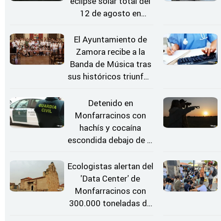
eclipse solar total del
12 de agosto en
Zamora
El Ayuntamiento de
Zamora recibe a la
Banda de Música tras
sus históricos triunfos
en Kerkrade
Detenido en
Monfarracinos con
hachís y cocaína
escondida debajo de la
rueda de repuesto del
coche
Ecologistas alertan del
'Data Center' de
Monfarracinos con
300.000 toneladas de
gases contaminantes