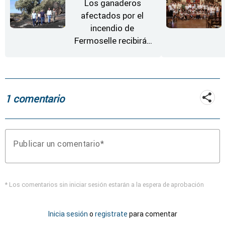
Los ganaderos
afectados por el
incendio de
Fermoselle recibirán
desde este lunes paja,
heno, forraje y agua
1 comentario
Publicar un comentario
* Los comentarios sin iniciar sesión estarán a la espera de aprobación
Inicia sesión
o
registrate
para comentar