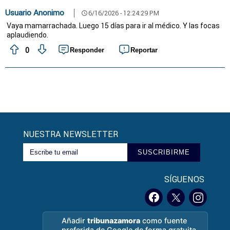
Usuario Anonimo
6/16/2026 - 12:24:29 PM
schedule
Vaya mamarrachada. Luego 15 días para ir al médico. Y las focas
aplaudiendo.
0
Responder
Reportar
NUESTRA NEWSLETTER
SUSCRIBIRME
SÍGUENOS
Añadir
tribunazamora
como fuente
preferida de Google de forma gratuita