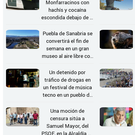
Monfarracinos con
hachís y cocaína
escondida debajo de la
rueda de repuesto del
coche
Puebla de Sanabria se
convertirá el fin de
semana en un gran
museo al aire libre con
'El Arriero'
Un detenido por
tráfico de drogas en
un festival de música
tecno en un pueblo de
Zamora
Una moción de
censura sitúa a
Samuel Mayor, del
PSOE, en la Alcaldía de