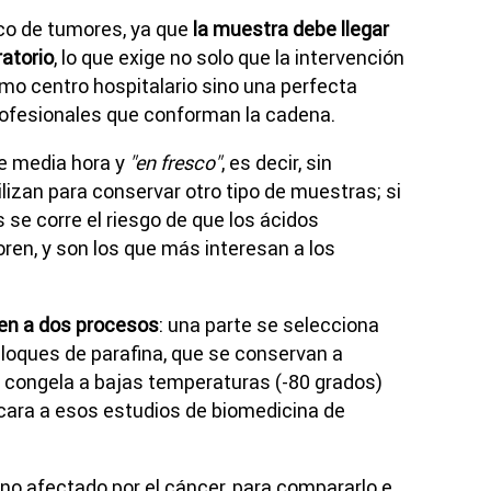
nco de tumores, ya que
la muestra debe llegar
ratorio
, lo que exige no solo que la intervención
smo centro hospitalario sino una perfecta
rofesionales que conforman la cadena.
e media hora y
"en fresco"
, es decir, sin
ilizan para conservar otro tipo de muestras; si
se corre el riesgo de que los ácidos
ren, y son los que más interesan a los
en a dos procesos
: una parte se selecciona
bloques de parafina, que se conservan a
 congela a bajas temperaturas (-80 grados)
cara a esos estudios de biomedicina de
no afectado por el cáncer, para compararlo e