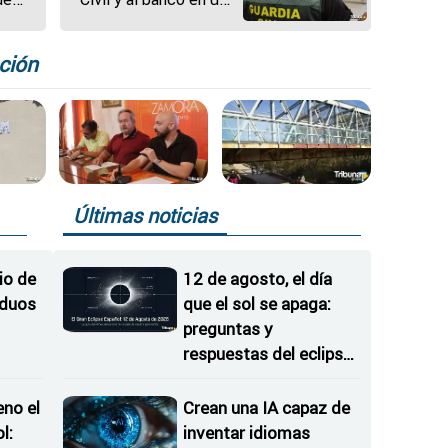
tes
estafa telemática de
pa
49.980 euros en
Zamora
ción
Últimas noticias
io de
12 de agosto, el día
iduos
que el sol se apaga:
preguntas y
respuestas del eclipse
en Castilla y León
eno el
Crean una IA capaz de
l:
inventar idiomas