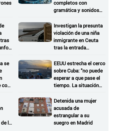
rones
completos con
gramática y sonidos
as
propios
de
Investigan la presunta
a
violación de una niña
tras
inmigrante en Ceuta
iunfos
tras la entrada
irregular del 30 de julio
a se
EEUU estrecha el cerco
e
sobre Cuba: "no puede
n
esperar a que pase el
e con
tiempo. La situación
no va a desaparecer"
Detenida una mujer
on
acusada de
estrangular a su
de la
suegro en Madrid
 del