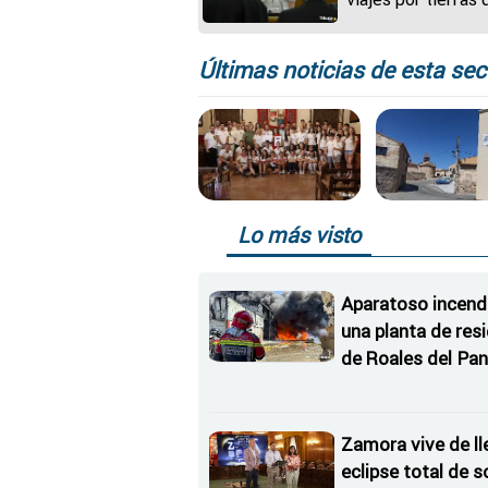
Castilla y León an
de ser elegido pa
Últimas noticias de esta sec
Lo más visto
Aparatoso incend
una planta de res
de Roales del Pan
Zamora vive de ll
eclipse total de so