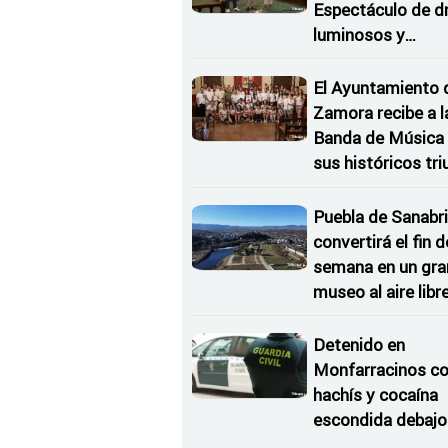
Espectáculo de d
luminosos y
Conciertos bajo l
Estrellas
El Ayuntamiento 
Zamora recibe a l
Banda de Música 
sus históricos tr
en Kerkrade
Puebla de Sanabri
convertirá el fin d
semana en un gra
museo al aire libr
'El Arriero'
Detenido en
Monfarracinos c
hachís y cocaína
escondida debajo 
rueda de repuesto