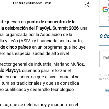
Lectura estimada: 3 min.
ste jueves en
punto de encuentro de la
n la celebración del PlayCyL Summit 2026
, una
al organizada por la Asociación de la
0 Co
la y León (ASIVI) y financiada por la Junta,
de cinco países
en un programa que incluye
class especializadas de alto nivel.
Pub
irector general de Industria, Mariano Muñoz,
io PlayCyL
diseñado para reforzar el
* Los 
ón
en una industria que a nivel mundial ya
la esp
turales tradicionales y que se consolida
 cualificado y desarrollo tecnológico.
In
mico, que se celebra hoy y mañana en el