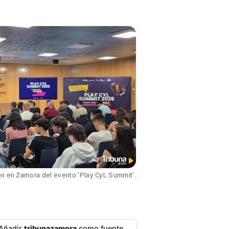
ón en Zamora del evento 'Play CyL Summit'.
Añadir
tribunazamora
como fuente